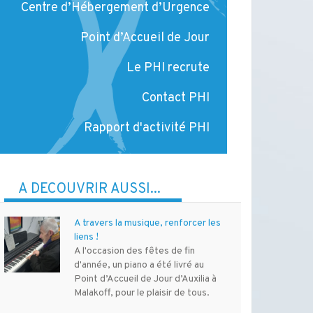
Centre d’Hébergement d’Urgence
Point d’Accueil de Jour
Le PHI recrute
Contact PHI
Rapport d'activité PHI
À DÉCOUVRIR AUSSI...
A travers la musique, renforcer les
liens !
A l'occasion des fêtes de fin
d'année, un piano a été livré au
Point d’Accueil de Jour d’Auxilia à
Malakoff, pour le plaisir de tous.